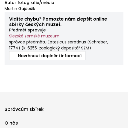
Autor fotografie/média
Martin Gajdošík
Vidíte chybu? Pomozte nám zlepšit online
sbírky českých muzeí.
Předmět spravuje
Slezské zemské muzeum
správce předmětu Eptesicus serotinus (Schreber,
1774)
(
k. 6255-zoologický depozitář SZM
)
Navrhnout doplnění informací
Správcům sbírek
O nás