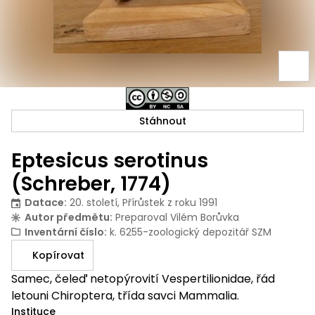
Stáhnout
Eptesicus serotinus
(Schreber, 1774)
Datace
:
20. století, Přírůstek z roku 1991
Autor předmětu
:
Preparoval Vilém Borůvka
Inventární číslo
:
k. 6255-zoologický depozitář SZM
Kopírovat
Samec, čeleď netopýrovití Vespertilionidae, řád
letouni Chiroptera, třída savci Mammalia.
Instituce