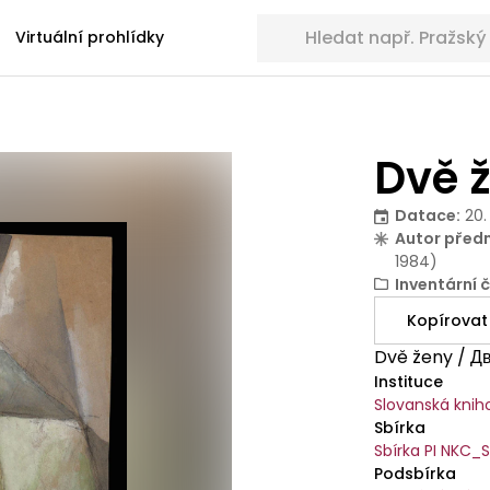
Hledat sbírkové předměty
Virtuální prohlídky
Dvě 
Datace
:
20.
Autor před
1984)
Inventární č
Kopírovat
Dvě ženy / Дв
Instituce
Slovanská knih
Sbírka
Sbírka PI NKC_
Podsbírka