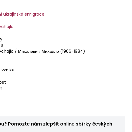
y
í ukrajinské emigrace
ychajlo
ky
tu
chajlo / Михалевич, Михайло (1906-1984)
 vzniku
ost
cm
bu? Pomozte nám zlepšit online sbírky českých