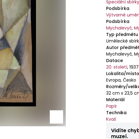
Speciální sbírk
Podsbírka
Výtvarné uměn
Podsbírka
Mychalevyč, M
Typ předmětu
Umělecké sbír
Autor předmě
Mychalevyč, My
Datace
20. století
,
1937
Lokalita/místo
Evropa, Česko
Rozměry/velik
32 cm x 23,5 
Materiál
Papír
Technika
Kvaš
Vidíte chy
muzeí.