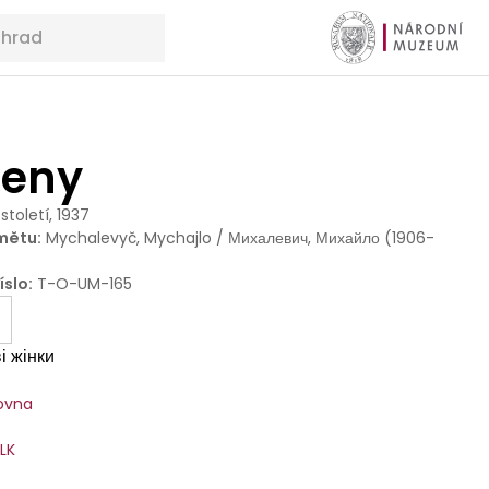
ženy
 století, 1937
mětu
:
Mychalevyč, Mychajlo / Михалевич, Михайло (1906-
íslo
:
T-O-UM-165
і жінки
ovna
SLK