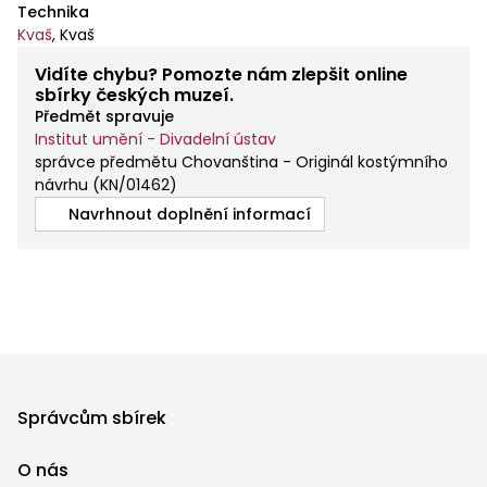
Technika
Kvaš
,
Kvaš
Vidíte chybu? Pomozte nám zlepšit online
sbírky českých muzeí.
Předmět spravuje
Institut umění - Divadelní ústav
správce předmětu Chovanština - Originál kostýmního
návrhu
(
KN/01462
)
Navrhnout doplnění informací
Správcům sbírek
O nás