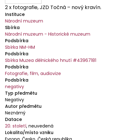
2 x fotografie, JZD Točná – nový kravín.
Instituce
Národní muzeum
Sbírka
Národní muzeum - Historické muzeum
Podsbírka
Sbírka NM-HM
Podsbírka
Sbírka Muzea dělnického hnutí #43967181
Podsbírka
Fotografie, film, audiovize
Podsbírka
negativy
Typ předmětu
Negativy
Autor předmětu
Neznámý
Datace
20. století
,
neuvedená
Lokalita/místo vzniku
Evropa, Česko, Česká republika