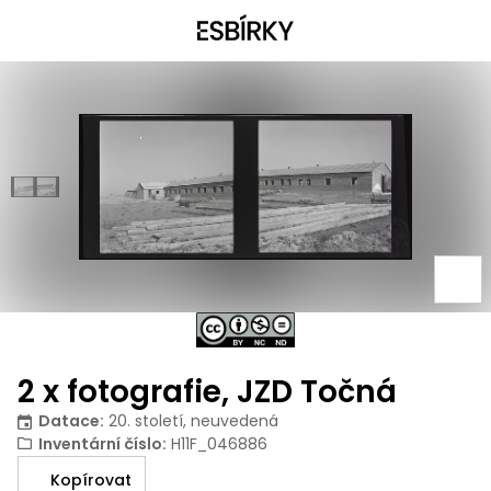
2 x fotografie, JZD Točná
Datace
:
20. století, neuvedená
Inventární číslo
:
H11F_046886
Kopírovat