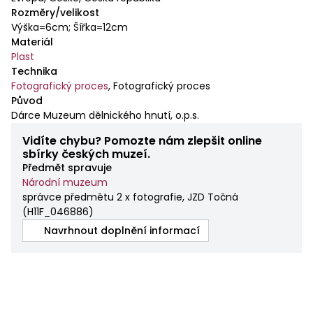
Rozměry/velikost
Výška=6cm; Šířka=12cm
Materiál
Plast
Technika
Fotografický proces
,
Fotografický proces
Původ
Dárce Muzeum dělnického hnutí, o.p.s.
Vidíte chybu? Pomozte nám zlepšit online
sbírky českých muzeí.
Předmět spravuje
Národní muzeum
správce předmětu 2 x fotografie, JZD Točná
(
H11F_046886
)
Navrhnout doplnění informací