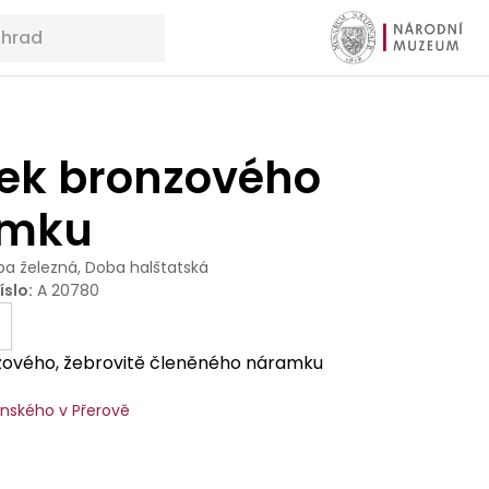
ek bronzového
amku
a železná, Doba halštatská
íslo
:
A 20780
ového, žebrovitě členěného náramku
ského v Přerově