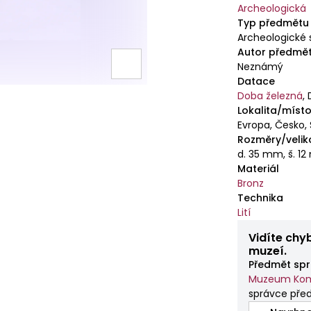
Archeologická
Typ předmětu
Archeologické 
Autor předmě
Neznámý
Datace
Doba železná
,
Lokalita/místo
Evropa, Česko,
Rozměry/velik
d. 35 mm, š. 1
Materiál
Bronz
Technika
Lití
Vidíte chy
muzeí.
Předmět spr
Muzeum Kom
správce pře