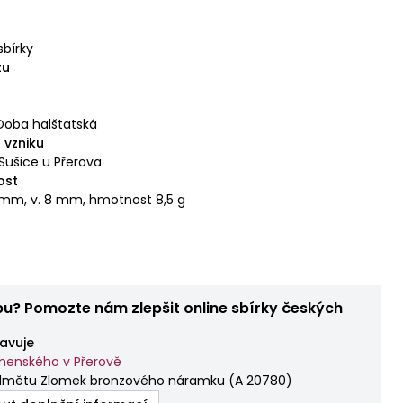
sbírky
tu
Doba halštatská
 vzniku
 Sušice u Přerova
ost
2 mm, v. 8 mm, hmotnost 8,5 g
bu? Pomozte nám zlepšit online sbírky českých
avuje
enského v Přerově
dmětu Zlomek bronzového náramku
(
A 20780
)