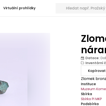
Hledat sbírkové předměty
Virtuální prohlídky
Zlom
nár
Datace
:
Dob
Inventární č
Kopírovat
Zlomek bronz
Instituce
Muzeum Komen
Sbírka
Sbírka PI MKP
Podsbírka