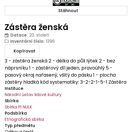
Stáhnout
Zástěra ženská
Datace
:
20. století
Inventární číslo
:
1396
Kopírovat
3 - zástěra ženská 2 - délka do půli lýtek 2 - bez
náprsníku 1 - zástěrový díl jeden, pravoúhlý 5 -
pasový okraj nařasený, všitý do pásku 1 - plocha
zástěry hladká kód systematiky: 3-2-2-1-5-1 Zástěra
Instituce
je ušita z jednoho pruhu látky. Materiál - černý klot.
Národní ústav lidové kultury
Zástěra je všitá do pásku ze stejného materiálu.
Sbírka
Zástěra je zdobená barevnou výšivkou podle
Sbírka PI NULK
předkreslení - dva pruhy květů, na spodním okraji je
Podsbírka
přišitá tylová krajka. V horní polovině zástěry je
Etnografická sbírka
našitý sámek. Spodní okraj a dolní rohy jsou
Typ předmětu
jednoduše obroubeny bílou vyšívací přízí. Zástěra je
Oděvy a textil