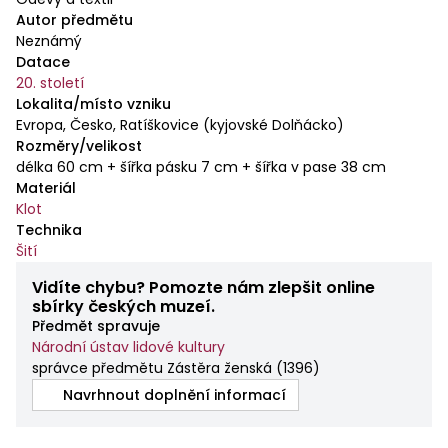
Autor předmětu
šitá na šicím stroji.
Neznámý
Datace
20. století
Lokalita/místo vzniku
Evropa, Česko, Ratíškovice (kyjovské Dolňácko)
Rozměry/velikost
délka 60 cm + šířka pásku 7 cm + šířka v pase 38 cm
Materiál
Klot
Technika
Šití
Vidíte chybu? Pomozte nám zlepšit online
sbírky českých muzeí.
Předmět spravuje
Národní ústav lidové kultury
správce předmětu Zástěra ženská
(
1396
)
Navrhnout doplnění informací