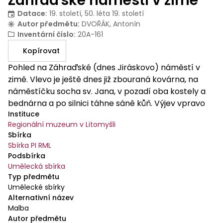
Záhraďské náměstí v zimě
Datace
:
19. století, 50. léta 19. století
Autor předmětu
:
DVOŘÁK, Antonín
Inventární číslo
:
20A-161
Kopírovat
Pohled na Záhraďské (dnes Jiráskovo) náměstí v
zimě. Vlevo je ještě dnes již zbouraná kovárna, na
náměstíčku socha sv. Jana, v pozadí oba kostely a
bednárna a po silnici táhne sáně kůň. Výjev vpravo
Instituce
uzavírá dům s podloubí, který stojí dodnes.
Regionální muzeum v Litomyšli
Sbírka
Sbírka PI RML
Podsbírka
Umělecká sbírka
Typ předmětu
Umělecké sbírky
Alternativní název
Malba
Autor předmětu