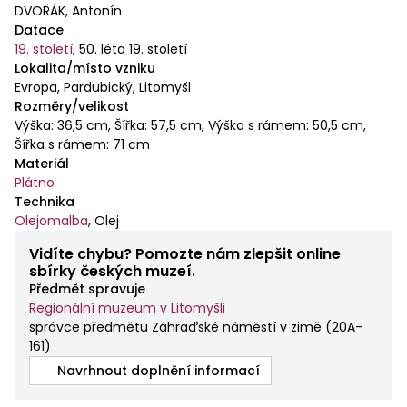
DVOŘÁK, Antonín
Datace
19. století
,
50. léta 19. století
Lokalita/místo vzniku
Evropa, Pardubický, Litomyšl
Rozměry/velikost
Výška: 36,5 cm, Šířka: 57,5 cm, Výška s rámem: 50,5 cm,
Šířka s rámem: 71 cm
Materiál
Plátno
Technika
Olejomalba
,
Olej
Vidíte chybu? Pomozte nám zlepšit online
sbírky českých muzeí.
Předmět spravuje
Regionální muzeum v Litomyšli
správce předmětu Záhraďské náměstí v zimě
(
20A-
161
)
Navrhnout doplnění informací