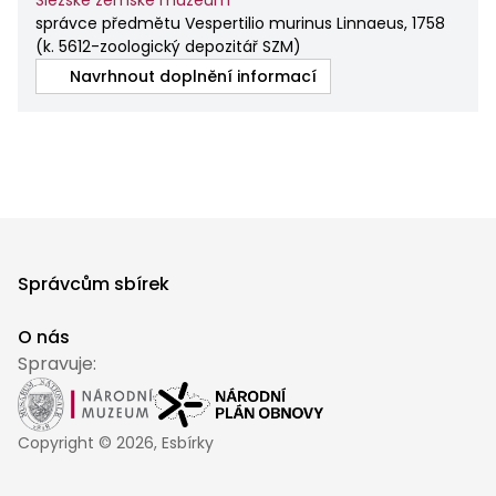
Slezské zemské muzeum
správce předmětu Vespertilio murinus Linnaeus, 1758
(
k. 5612-zoologický depozitář SZM
)
Navrhnout doplnění informací
Správcům sbírek
O nás
Spravuje:
Copyright ©
2026
, Esbírky