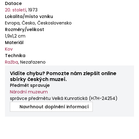
Datace
20. století
,
1973
Lokalita/místo vzniku
Evropa, Česko, Československo
Rozměry/velikost
1,9x1,2 cm
Materiál
Kov
Technika
Ražba
,
Nezařazeno
Vidíte chybu? Pomozte nám zlepšit online
sbírky českých muzeí.
Předmět spravuje
Národní muzeum
správce předmětu Velká Kunratická
(
H7H-24254
)
Navrhnout doplnění informací