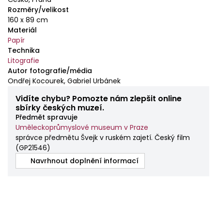
Rozměry/velikost
160 x 89 cm
Materiál
Papír
Technika
Litografie
Autor fotografie/média
Ondřej Kocourek, Gabriel Urbánek
Vidíte chybu? Pomozte nám zlepšit online
sbírky českých muzeí.
Předmět spravuje
Uměleckoprůmyslové museum v Praze
správce předmětu Švejk v ruském zajetí. Český film
(
GP21546
)
Navrhnout doplnění informací