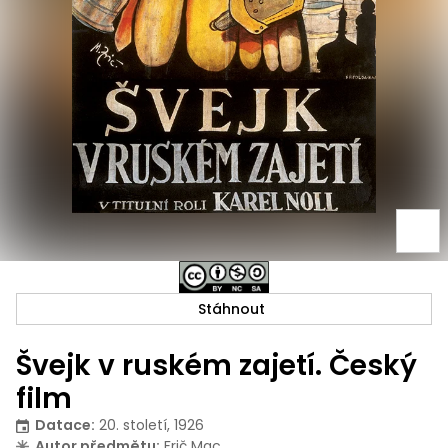
Stáhnout
Švejk v ruském zajetí. Český
film
Datace
:
20. století, 1926
Autor předmětu
:
Frič Mac