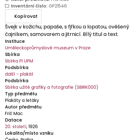
Inventární číslo
:
GP21546
Kopírovat
Švejk v kožichu, papaše, s fjfkou a lopatou, ověšený
čajníkem, samovarem a jitrnicí. Bílý titul a text.
Instituce
Uměleckoprůmyslové museum v Praze
Sbírka
Sbírka PI UPM
Podsbírka
další - plakát
Podsbírka
Sbírka užité grafiky a fotografie (SBIRK000)
Typ předmětu
Plakáty a letáky
Autor předmětu
Frič Mac
Datace
20. století
,
1926
Lokalita/místo vzniku
Česko, Praha