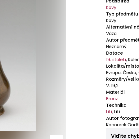
Podsbírka
Kovy
Typ předmětu
Kovy
Alternativní n
Váza
Autor předmě
Neznámý
Datace
19. století
,
Kole
Lokalita/místo
Evropa, Česko,
Rozměry/velik
V. 19,2
Materiál
Bronz
Technika
Lití
,
Lití
Autor fotogra
Kocourek Ondře
Vidíte chy