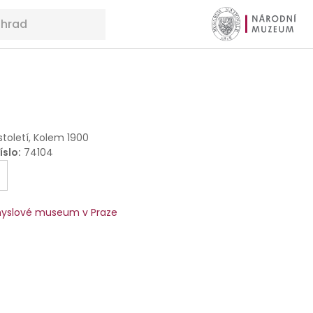
 století, Kolem 1900
íslo
:
74104
yslové museum v Praze