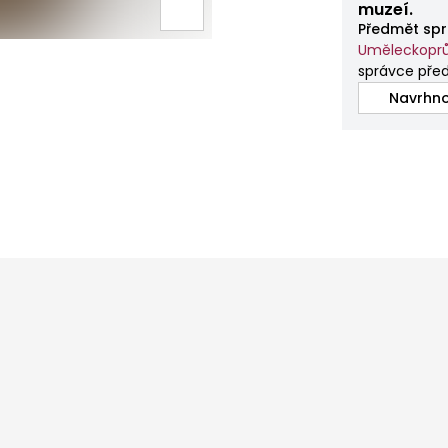
muzeí.
Předmět spr
Uměleckopr
správce pře
Navrhno