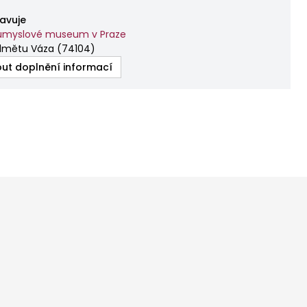
avuje
ůmyslové museum v Praze
dmětu Váza
(
74104
)
ut doplnění informací