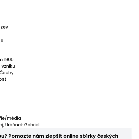
ázev
tu
m 1900
 vzniku
 Čechy
ost
fie/média
j, Urbánek Gabriel
bu? Pomozte nám zlepšit online sbírky českých