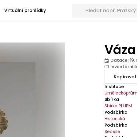
Hledat sbírkové předměty
Virtuální prohlídky
Váza
Datace
:
19.
Inventární č
Kopírovat
Instituce
Uměleckoprům
Sbírka
Sbírka PI UPM
Podsbírka
Historická
Podsbírka
Secese