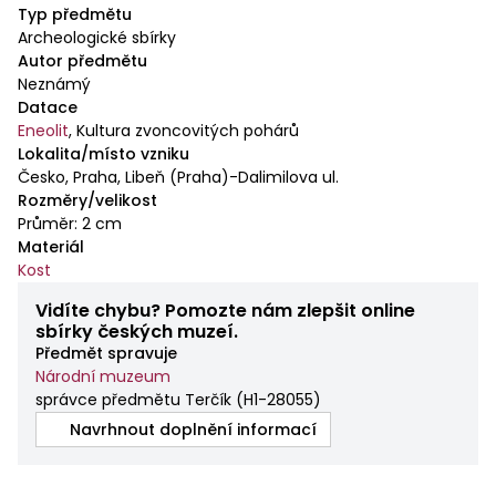
Typ předmětu
Archeologické sbírky
Autor předmětu
Neznámý
Datace
Eneolit
,
Kultura zvoncovitých pohárů
Lokalita/místo vzniku
Česko, Praha, Libeň (Praha)-Dalimilova ul.
Rozměry/velikost
Průměr: 2 cm
Materiál
Kost
Vidíte chybu? Pomozte nám zlepšit online
sbírky českých muzeí.
Předmět spravuje
Národní muzeum
správce předmětu Terčík
(
H1-28055
)
Navrhnout doplnění informací