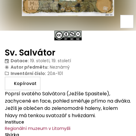
Sv. Salvátor
Datace
:
19. století, 19. století
Autor předmětu
:
Neznámý
Inventární číslo
:
20A-101
Kopírovat
Poprsí svatého Salvátora (Ježíše Spasitele),
zachycené en face, pohled směřuje přímo na diváka.
Ježíš je oblečen do zelenomodré haleny, kolem
hlavy má tenkou svatozář s hvězdami.
Instituce
Regionální muzeum v Litomyšli
Sbírka