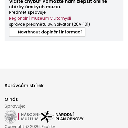
Vidíte chybu? Pomozte nám zlepšit online
sbírky českých muzeí.
Předmět spravuje
Regionální muzeum v Litomyšli
správce předmětu Sv. Salvátor
(
20A-101
)
Navrhnout doplnění informací
Správcům sbírek
O nás
Spravuje:
Copyright ©
2026
, Esbírky