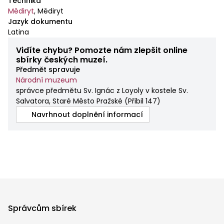
Technika
Mědiryt
,
Mědiryt
Jazyk dokumentu
Latina
Vidíte chybu? Pomozte nám zlepšit online
sbírky českých muzeí.
Předmět spravuje
Národní muzeum
správce předmětu Sv. Ignác z Loyoly v kostele Sv.
Salvatora, Staré Město Pražské
(
Přibil 147
)
Navrhnout doplnění informací
Správcům sbírek