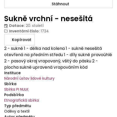
Stáhnout
Sukně vrchní - nesešitá
Datace
:
20. století
Inventární číslo
:
1734
Kopírovat
2 - sukně 1 - délka nad kolena 1 - sukně nesešitá
otevřená na předním středu 1 - díly sukně pravoúhlé
2 - pasový okraj vrapovaný, všitý do pásku 2 -
plocha sukně upravená vrapováním kód
Instituce
systematiky: 2-1-1-1-2-2 Sukně je ušita z jednoho
Národní ústav lidové kultury
pruhu materiálu. Materiál - černý klot a v pase je
Sbírka
přišita ručně vyšívaná pestrobarevná výšivka (barva
Sbírka PI NULK
žlutá, modrá, zelená, růžová).
Podsbírka
Etnografická sbírka
Typ předmětu
Oděvy a textil
Autor předmětu