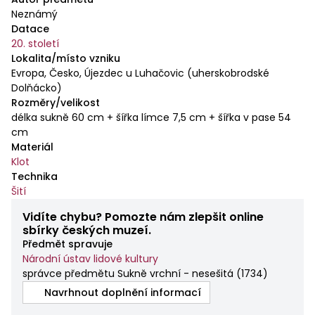
Neznámý
Datace
20. století
Lokalita/místo vzniku
Evropa, Česko, Újezdec u Luhačovic (uherskobrodské
Dolňácko)
Rozměry/velikost
délka sukně 60 cm + šířka límce 7,5 cm + šířka v pase 54
cm
Materiál
Klot
Technika
Šití
Vidíte chybu? Pomozte nám zlepšit online
sbírky českých muzeí.
Předmět spravuje
Národní ústav lidové kultury
správce předmětu Sukně vrchní - nesešitá
(
1734
)
Navrhnout doplnění informací