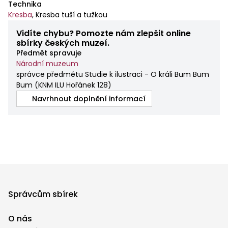
Technika
Kresba
,
Kresba tuší a tužkou
Vidíte chybu? Pomozte nám zlepšit online
sbírky českých muzeí.
Předmět spravuje
Národní muzeum
správce předmětu Studie k ilustraci - O králi Bum Bum
Bum
(
KNM ILU Hořánek 128
)
Navrhnout doplnění informací
Správcům sbírek
O nás