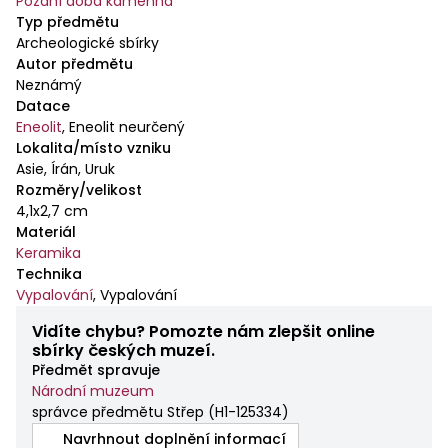
Pozdní doba kamenná
Typ předmětu
Archeologické sbírky
Autor předmětu
Neznámý
Datace
Eneolit
,
Eneolit neurčený
Lokalita/místo vzniku
Asie, Írán, Uruk
Rozměry/velikost
4,1x2,7 cm
Materiál
Keramika
Technika
Vypalování
,
Vypalování
Vidíte chybu? Pomozte nám zlepšit online
sbírky českých muzeí.
Předmět spravuje
Národní muzeum
správce předmětu Střep
(
H1-125334
)
Navrhnout doplnění informací