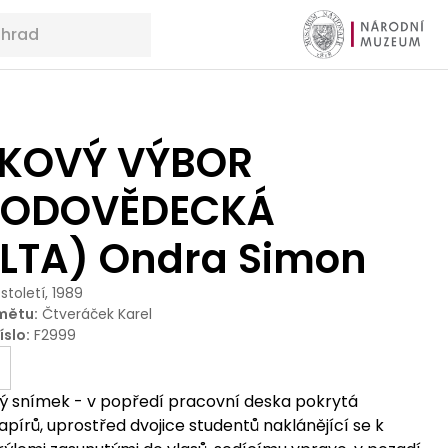
KOVÝ VÝBOR
RODOVĚDECKÁ
LTA) Ondra Simon
 století, 1989
mětu
:
Čtveráček Karel
íslo
:
F2999
ý snímek - v popředí pracovní deska pokrytá
írů, uprostřed dvojice studentů naklánějící se k