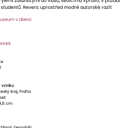
rýlemi zasunutými do vlasů, sedícímu vpravo, v pozadí
 studentů. Revers: uprostřed modré autorské razít
uzeum v Liberci
orická
tu
l
9
 vzniku
eský kraj, Praha
ost
39,6 cm
říbrný černobílý