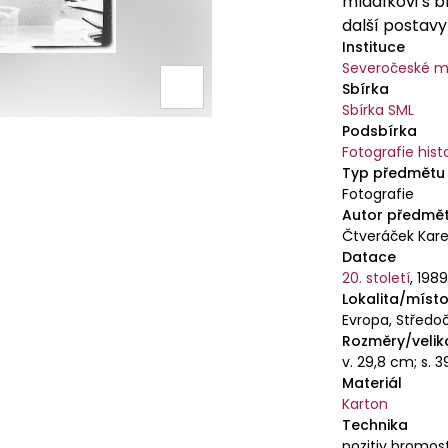
mladíkovi s b
další postavy
Instituce
Severočeské m
Sbírka
Sbírka SML
Podsbírka
Fotografie hist
Typ předmětu
Fotografie
Autor předmě
Čtveráček Kare
Datace
20. století
,
198
Lokalita/místo
Evropa, Středoč
Rozměry/velik
v. 29,8 cm; s. 
Materiál
Karton
Technika
pozitiv bromost