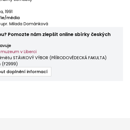
a, 1991
fie/média
á, upr. Milada Dománková
bu? Pomozte nám zlepšit online sbírky českých
avuje
 muzeum v Liberci
edmětu STÁVKOVÝ VÝBOR (PŘÍRODOVĚDECKÁ FAKULTA)
n
(
F2999
)
ut doplnění informací