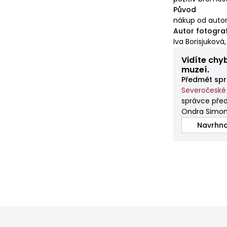
Původ
nákup od autor
Autor fotogra
Iva Borisjukov
Vidíte chy
muzeí.
Předmět spr
Severočeské
správce př
Ondra Simo
Navrhno