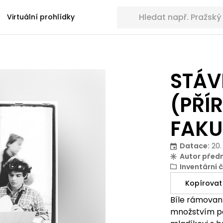
Hledat sbírkové předměty
Virtuální prohlídky
STÁV
(PŘÍ
FAKU
Datace
:
20.
Autor před
Inventární č
Kopírovat
Bíle rámovan
množstvím pap