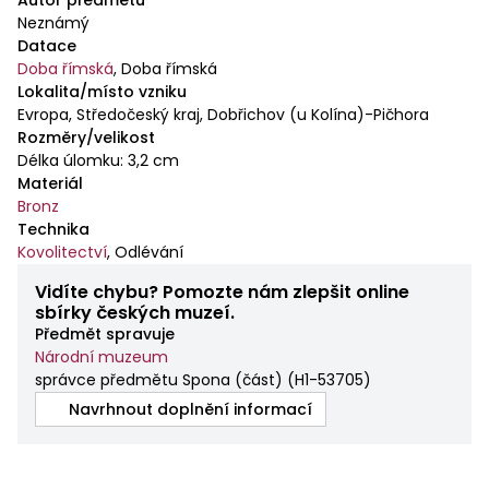
Neznámý
Datace
Doba římská
,
Doba římská
Lokalita/místo vzniku
Evropa, Středočeský kraj, Dobřichov (u Kolína)-Pičhora
Rozměry/velikost
Délka úlomku: 3,2 cm
Materiál
Bronz
Technika
Kovolitectví
,
Odlévání
Vidíte chybu? Pomozte nám zlepšit online
sbírky českých muzeí.
Předmět spravuje
Národní muzeum
správce předmětu Spona (část)
(
H1-53705
)
Navrhnout doplnění informací