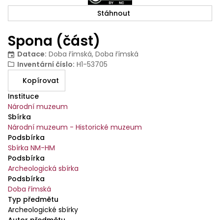
Stáhnout
Spona (část)
Datace
:
Doba římská, Doba římská
Inventární číslo
:
H1-53705
Kopírovat
Instituce
Národní muzeum
Sbírka
Národní muzeum - Historické muzeum
Podsbírka
Sbírka NM-HM
Podsbírka
Archeologická sbírka
Podsbírka
Doba římská
Typ předmětu
Archeologické sbírky
Autor předmětu