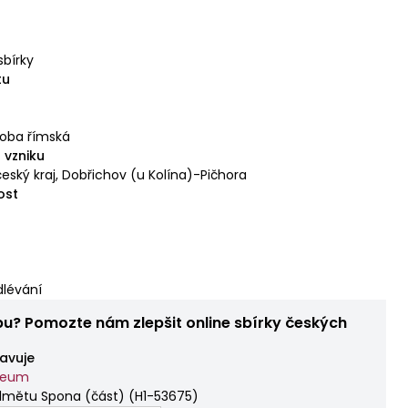
sbírky
tu
oba římská
 vzniku
eský kraj, Dobřichov (u Kolína)-Pičhora
ost
lévání
bu? Pomozte nám zlepšit online sbírky českých
avuje
zeum
dmětu Spona (část)
(
H1-53675
)