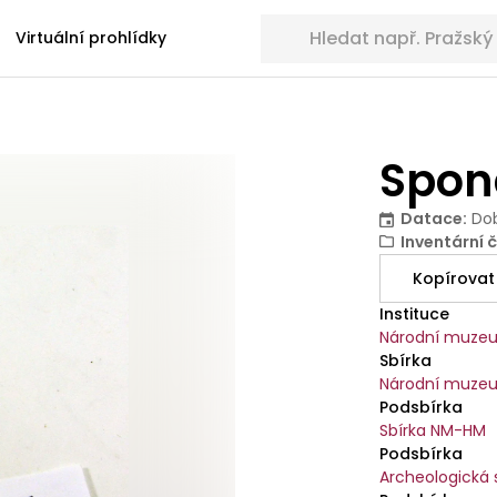
Hledat sbírkové předměty
Virtuální prohlídky
Spon
Datace
:
Dob
Inventární č
Kopírovat
Instituce
Národní muze
Sbírka
Národní muzeu
Podsbírka
Sbírka NM-HM
Podsbírka
Archeologická 