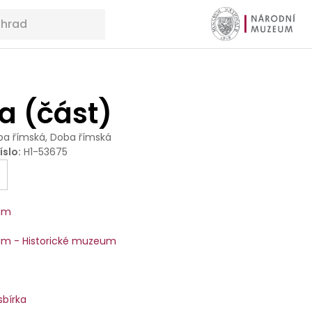
a (část)
a římská, Doba římská
íslo
:
H1-53675
um
m - Historické muzeum
sbírka