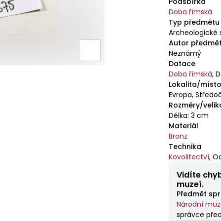
Podsbírka
Doba římská
Typ předmětu
Archeologické 
Autor předmě
Neznámý
Datace
Doba římská
,
D
Lokalita/místo
Evropa, Středoč
Rozměry/velik
Délka: 3 cm
Materiál
Bronz
Technika
Kovolitectví
,
Od
Vidíte chy
muzeí.
Předmět spr
Národní mu
správce pře