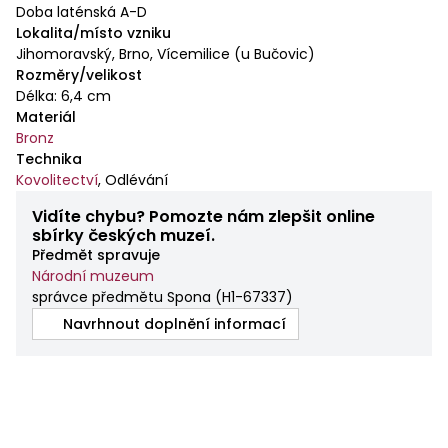
Doba laténská A-D
Lokalita/místo vzniku
Jihomoravský, Brno, Vícemilice (u Bučovic)
Rozměry/velikost
Délka: 6,4 cm
Materiál
Bronz
Technika
Kovolitectví
,
Odlévání
Vidíte chybu? Pomozte nám zlepšit online
sbírky českých muzeí.
Předmět spravuje
Národní muzeum
správce předmětu Spona
(
H1-67337
)
Navrhnout doplnění informací