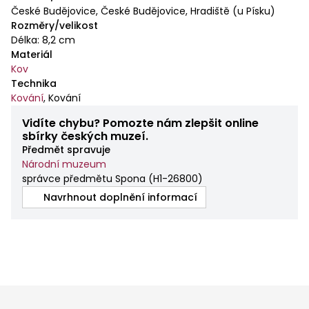
České Budějovice, České Budějovice, Hradiště (u Písku)
Rozměry/velikost
Délka: 8,2 cm
Materiál
Kov
Technika
Kování
,
Kování
Vidíte chybu? Pomozte nám zlepšit online
sbírky českých muzeí.
Předmět spravuje
Národní muzeum
správce předmětu Spona
(
H1-26800
)
Navrhnout doplnění informací