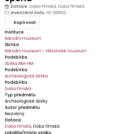
Datace
:
Doba římská, Doba římská
Inventární číslo
:
H1-26800
Kopírovat
Instituce
Národní muzeum
Sbírka
Národní muzeum - Historické muzeum
Podsbírka
Sbírka NM-HM
Podsbírka
Archeologická sbírka
Podsbírka
Doba římská
Typ předmětu
Archeologické sbírky
Autor předmětu
Neznámý
Datace
Doba římská
,
Doba římská
Lokalita/místo vzniku