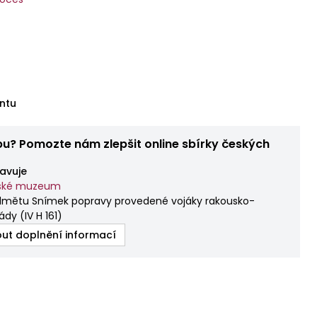
ntu
bu? Pomozte nám zlepšit online sbírky českých
avuje
mské muzeum
dmětu Snímek popravy provedené vojáky rakousko-
ády
(
IV H 161
)
ut doplnění informací