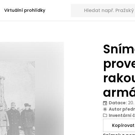
Hledat sbírkové předměty
Virtuální prohlídky
Sním
prov
rako
arm
Datace
:
20.
Autor před
Inventární č
Kopírovat