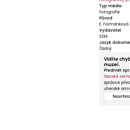
Typ média
fotografie
Původ
E. Formánková
Vydavatel
SZM
Jazyk dokume
Žádný
Vidíte chy
muzeí.
Předmět spr
Slezské ze
správce pře
uherské arm
Navrhno