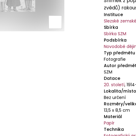
Snímek z popr
zvědů) rakou
Instituce
Slezské zems
Sbírka
Sbírka SZM
Podsbírka
Novodobé ději
Typ předmětu
Fotografie
Autor předmě
SZM
Datace
20. století
,
1914
Lokalita/místo
Bez určení
Rozměry/velik
13,5 x 8,5 cm
Materiál
Papír
Technika
Fotografický p