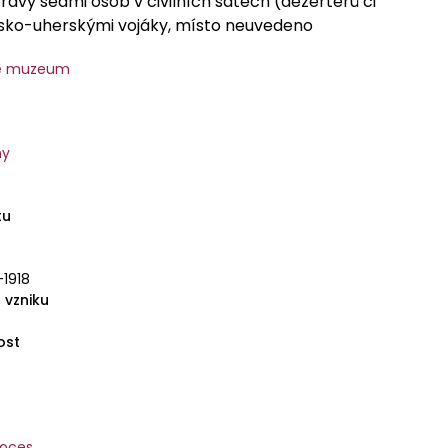
avy sedmi osob v civilních šatech (dezertérů či
sko-uherskými vojáky, místo neuvedeno
ké muzeum
ny
tu
-1918
 vzniku
ost
roces