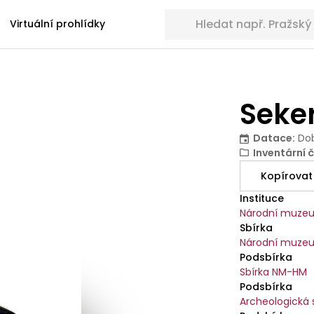
Hledat sbírkové předměty
Virtuální prohlídky
Seke
Datace
:
Do
Inventární č
Kopírovat
Instituce
Národní muze
Sbírka
Národní muzeu
Podsbírka
Sbírka NM-HM
Podsbírka
Archeologická 