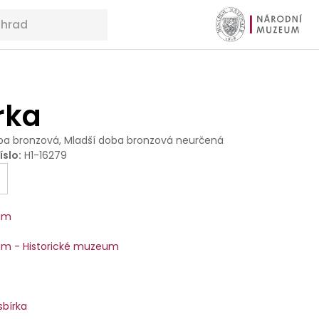
rka
ba bronzová, Mladší doba bronzová neurčená
íslo
:
H1-16279
um
m - Historické muzeum
sbírka