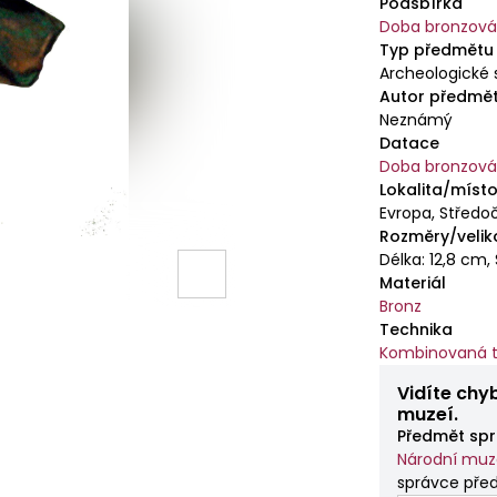
Podsbírka
Doba bronzov
Typ předmětu
Archeologické 
Autor předmě
Neznámý
Datace
Doba bronzov
Lokalita/místo
Evropa, Středoč
Rozměry/velik
Délka: 12,8 cm, 
Materiál
Bronz
Technika
Kombinovaná t
Vidíte chy
muzeí.
Předmět spr
Národní mu
správce pře