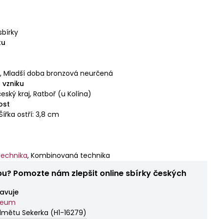
á
sbírky
tu
á
,
Mladší doba bronzová neurčená
 vzniku
eský kraj, Ratboř (u Kolína)
ost
Šířka ostří: 3,8 cm
echnika
,
Kombinovaná technika
bu? Pomozte nám zlepšit online sbírky českých
avuje
zeum
dmětu Sekerka
(
H1-16279
)