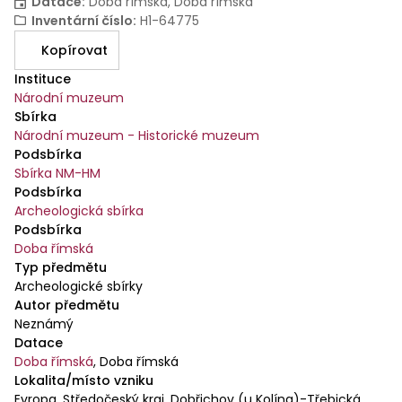
Datace
:
Doba římská, Doba římská
Inventární číslo
:
H1-64775
Kopírovat
Instituce
Národní muzeum
Sbírka
Národní muzeum - Historické muzeum
Podsbírka
Sbírka NM-HM
Podsbírka
Archeologická sbírka
Podsbírka
Doba římská
Typ předmětu
Archeologické sbírky
Autor předmětu
Neznámý
Datace
Doba římská
,
Doba římská
Lokalita/místo vzniku
Evropa, Středočeský kraj, Dobřichov (u Kolína)-Třebická