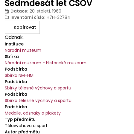
Sedmdesát let ČSOV
Datace
:
20. století, 1969
Inventární číslo
:
H7H-32784
Kopírovat
Odznak.
Instituce
Národní muzeum
Sbírka
Národní muzeum - Historické muzeum
Podsbírka
Sbírka NM-HM
Podsbírka
Sbírky tělesné výchovy a sportu
Podsbírka
Sbírka tělesné výchovy a sportu
Podsbírka
Medaile, odznaky a plakety
Typ předmětu
Tělovýchova a sport
Autor předmětu