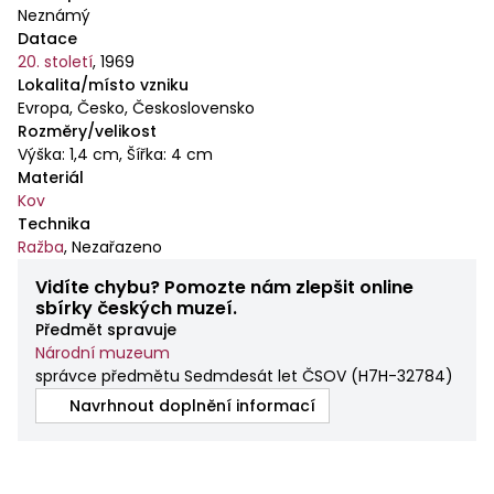
Neznámý
Datace
20. století
,
1969
Lokalita/místo vzniku
Evropa, Česko, Československo
Rozměry/velikost
Výška: 1,4 cm, Šířka: 4 cm
Materiál
Kov
Technika
Ražba
,
Nezařazeno
Vidíte chybu? Pomozte nám zlepšit online
sbírky českých muzeí.
Předmět spravuje
Národní muzeum
správce předmětu Sedmdesát let ČSOV
(
H7H-32784
)
Navrhnout doplnění informací