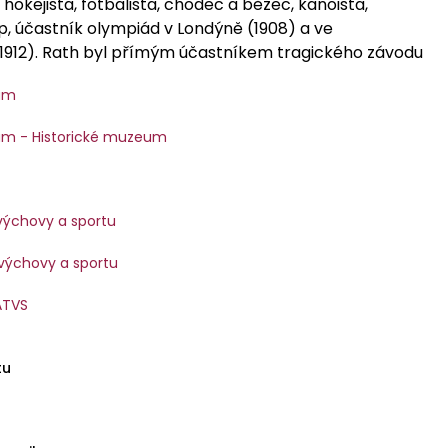
 hokejista, fotbalista, chodec a běžec, kanoista,
p, účastník olympiád v Londýně (1908) a ve
1912). Rath byl přímým účastníkem tragického závodu
um
m - Historické muzeum
 výchovy a sportu
 výchovy a sportu
ATVS
tu
4