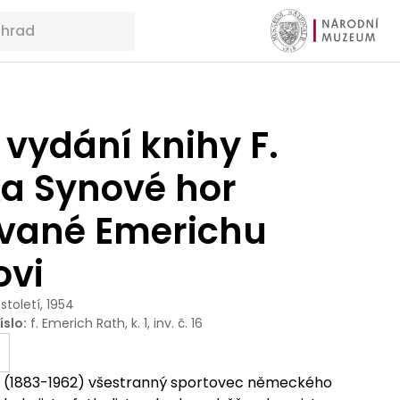
 vydání knihy F.
ka Synové hor
vané Emerichu
ovi
 století, 1954
íslo
:
f. Emerich Rath, k. 1, inv. č. 16
 (1883-1962) všestranný sportovec německého