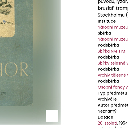
původu, lyžař,
bruslař, tram
Stockholmu (
Instituce
B. Hanče.
Národní muze
Sbírka
Národní muzeu
Podsbírka
Sbírka NM-HM
Podsbírka
Sbírky tělesné
Podsbírka
Archiv tělesné
Podsbírka
Osobní fondy 
Typ předmětu
Archiválie
Autor předmě
Neznámý
Datace
20. století
,
195