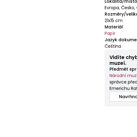
Lokalita/místo
Evropa, Česko,
Rozměry/velik
21x15 cm
Materiál
Papír
Jazyk dokume
Čeština
Vidíte chy
muzeí.
Předmět spr
Národní mu
správce před
Emerichu Ra
Navrhno