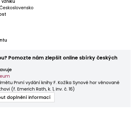
 vzniku
 Československo
ost
ntu
bu? Pomozte nám zlepšit online sbírky českých
avuje
zeum
mětu První vydání knihy F. Kožíka Synové hor věnované
thovi
(
f. Emerich Rath, k. 1, inv. č. 16
)
ut doplnění informací