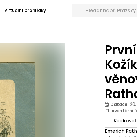
Hledat sbírkové předměty
Virtuální prohlídky
První
Koží
věno
Rath
Datace
:
20.
Inventární č
Kopírovat
Emerich Rath