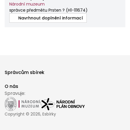
Národní muzeum
správce předmětu Prsten ?
(
H1-111674
)
Navrhnout doplnění informací
Správcům sbírek
O nás
Spravuje:
Copyright ©
2026
, Esbírky