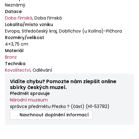
Neznámý
Datace
Doba římská
,
Doba římská
Lokalita/místo vzniku
Evropa, Středočeský kraj, Dobřichov (u Kolína)-Pičhora
Rozměry/velikost
4×3,75 cm
Materiál
Bronz
Technika
Kovolitectví
,
Odlévání
Vidíte chybu? Pomozte nám zlepšit online
sbírky českých muzeí.
Předmět spravuje
Národní muzeum
správce předmětu Přezka ? (část)
(
H1-53782
)
Navrhnout doplnění informací