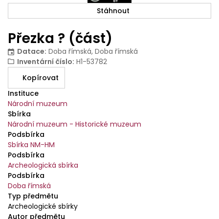
Stáhnout
Přezka ? (část)
Datace
:
Doba římská, Doba římská
Inventární číslo
:
H1-53782
Kopírovat
Instituce
Národní muzeum
Sbírka
Národní muzeum - Historické muzeum
Podsbírka
Sbírka NM-HM
Podsbírka
Archeologická sbírka
Podsbírka
Doba římská
Typ předmětu
Archeologické sbírky
Autor předmětu