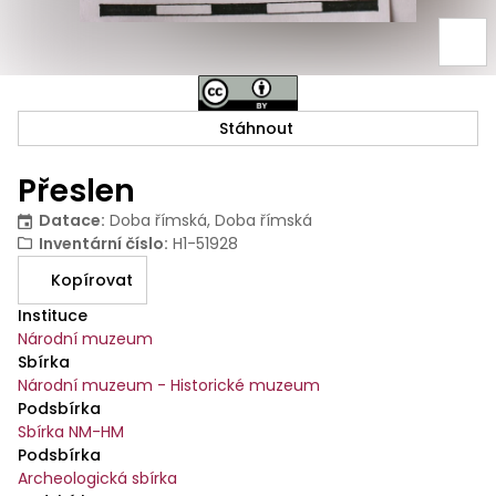
Stáhnout
Přeslen
Datace
:
Doba římská, Doba římská
Inventární číslo
:
H1-51928
Kopírovat
Instituce
Národní muzeum
Sbírka
Národní muzeum - Historické muzeum
Podsbírka
Sbírka NM-HM
Podsbírka
Archeologická sbírka