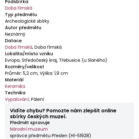
Podsbírka
Doba římská
Typ předmětu
Archeologické sbírky
Autor předmětu
Neznámý
Datace
Doba římská
,
Doba římská
Lokalita/místo vzniku
Evropa, Středočeský kraj, Třebusice (u Slaného)
Rozměry/velikost
Průměr: 5,2 cm, Výška: 1,9 cm
Materiál
Keramika
Technika
Vypalování
,
Pálení
Vidíte chybu? Pomozte nám zlepšit online
sbírky českých muzeí.
Předmět spravuje
Národní muzeum
správce předmětu Přeslen
(
H1-51928
)