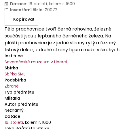
Datace
:
16. století, kolem r. 1600
Inventární číslo
:
Z0072
Kopírovat
Tělo prachovnice tvoří černá rohovina, železné
součásti jsou z leptaného černěného železa. Na
plášti prachovnice je z jedné strany rytý a řezaný
listový dekor, z druhé strany figura muže v širokých
Instituce
kalhotách a s kopím v ruce. Železné součásto zdobí
Severočeské muzeum v Liberci
leptané arebesky. Násypka má tvar komolého
Sbírka
kužele, zdobí ji figura jelena.
Sbírka SML
Podsbírka
Zbraně
Typ předmětu
Militaria
Autor předmětu
Neznámý
Datace
16. století
,
kolem r. 1600
Lokalita/místo vzniku