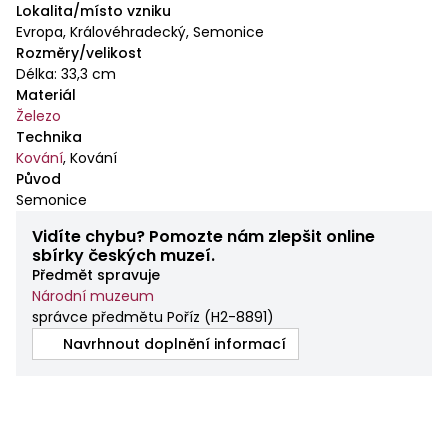
Lokalita/místo vzniku
Evropa, Královéhradecký, Semonice
Rozměry/velikost
Délka: 33,3 cm
Materiál
Železo
Technika
Kování
,
Kování
Původ
Semonice
Vidíte chybu? Pomozte nám zlepšit online
sbírky českých muzeí.
Předmět spravuje
Národní muzeum
správce předmětu Poříz
(
H2-8891
)
Navrhnout doplnění informací