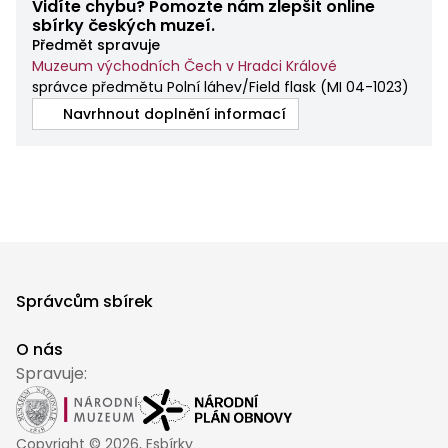
Vidíte chybu? Pomozte nám zlepšit online
sbírky českých muzeí.
Předmět spravuje
Muzeum východních Čech v Hradci Králové
správce předmětu Polní láhev/Field flask
(
MI 04-1023
)
Navrhnout doplnění informací
Správcům sbírek
O nás
Spravuje:
Copyright ©
2026
, Esbírky