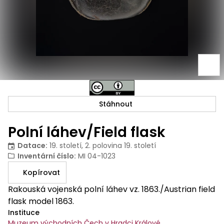
Stáhnout
Polní láhev/Field flask
Datace
:
19. století, 2. polovina 19. století
Inventární číslo
:
MI 04-1023
Kopírovat
Rakouská vojenská polní láhev vz. 1863./Austrian field
flask model 1863.
Instituce
Muzeum východních Čech v Hradci Králové