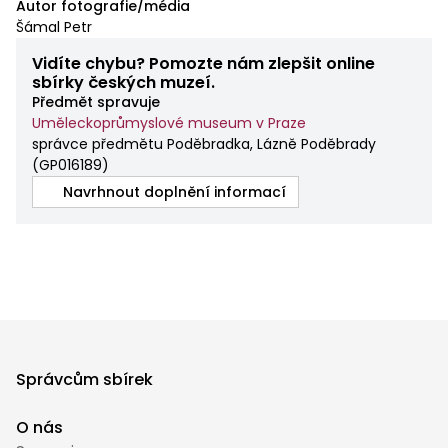
Autor fotografie/média
Šámal Petr
Vidíte chybu? Pomozte nám zlepšit online
sbírky českých muzeí.
Předmět spravuje
Uměleckoprůmyslové museum v Praze
správce předmětu Poděbradka, Lázně Poděbrady
(
GP016189
)
Navrhnout doplnění informací
Správcům sbírek
O nás