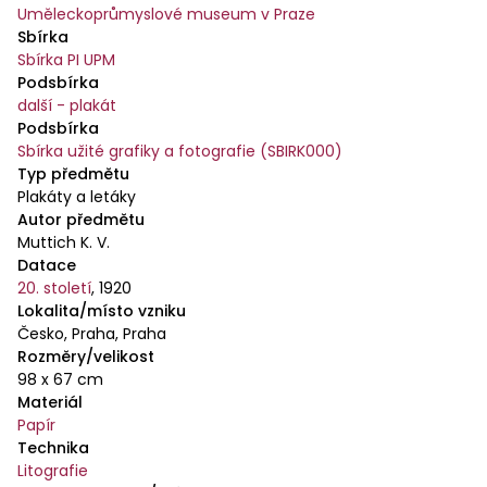
Uměleckoprůmyslové museum v Praze
Sbírka
Sbírka PI UPM
Podsbírka
další - plakát
Podsbírka
Sbírka užité grafiky a fotografie (SBIRK000)
Typ předmětu
Plakáty a letáky
Autor předmětu
Muttich K. V.
Datace
20. století
,
1920
Lokalita/místo vzniku
Česko, Praha, Praha
Rozměry/velikost
98 x 67 cm
Materiál
Papír
Technika
Litografie