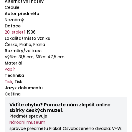
Alternativní název
Cedule
Autor předmětu
Neznámý
Datace
20. století
,
1936
Lokalita/místo vzniku
Česko, Praha, Praha
Rozměry/velikost
Výška: 31,5 cm, Šířka: 47,5 cm
Materiál
Papír
Technika
Tisk
,
Tisk
Jazyk dokumentu
Čeština
Vidíte chybu? Pomozte nám zlepšit online
sbírky českých muzeí.
Předmět spravuje
Národní muzeum
správce předmětu Plakát Osvobozeného divadla: V+W: