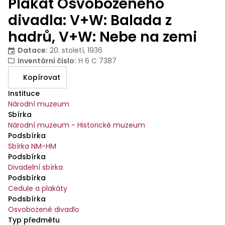
Plakát Osvobozeného
divadla: V+W: Balada z
hadrů, V+W: Nebe na zemi
Datace
:
20. století, 1936
Inventární číslo
:
H 6 C 7387
Kopírovat
Instituce
Národní muzeum
Sbírka
Národní muzeum - Historické muzeum
Podsbírka
Sbírka NM-HM
Podsbírka
Divadelní sbírka
Podsbírka
Cedule a plakáty
Podsbírka
Osvobozené divadlo
Typ předmětu