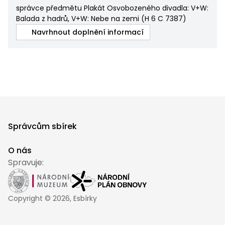
správce předmětu Plakát Osvobozeného divadla: V+W:
Balada z hadrů, V+W: Nebe na zemi
(
H 6 C 7387
)
Navrhnout doplnění informací
Správcům sbírek
O nás
Spravuje:
Copyright ©
2026
, Esbírky