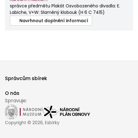
správce předmětu Plakát Osvobozeného divadla: E.
Labiche, V+W: Slaměný klobouk
(
H 6 C 7415
)
Navrhnout doplnění informací
Správcům sbírek
O nás
Spravuje:
Copyright ©
2026
, Esbírky