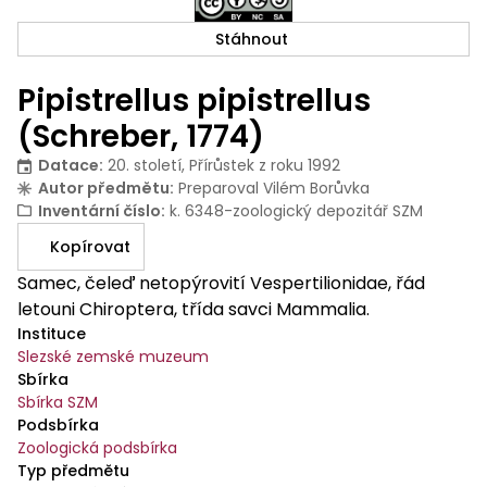
Stáhnout
Pipistrellus pipistrellus
(Schreber, 1774)
Datace
:
20. století, Přírůstek z roku 1992
Autor předmětu
:
Preparoval Vilém Borůvka
Inventární číslo
:
k. 6348-zoologický depozitář SZM
Kopírovat
Samec, čeleď netopýrovití Vespertilionidae, řád
letouni Chiroptera, třída savci Mammalia.
Instituce
Slezské zemské muzeum
Sbírka
Sbírka SZM
Podsbírka
Zoologická podsbírka
Typ předmětu