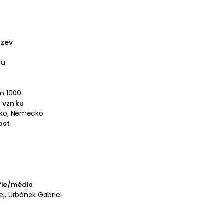
ázev
tu
m 1900
 vzniku
ko, Německo
ost
fie/média
j, Urbánek Gabriel