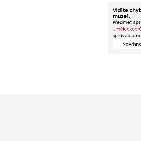
Vidíte chy
muzeí.
Předmět spr
Uměleckopr
správce pře
Navrhno