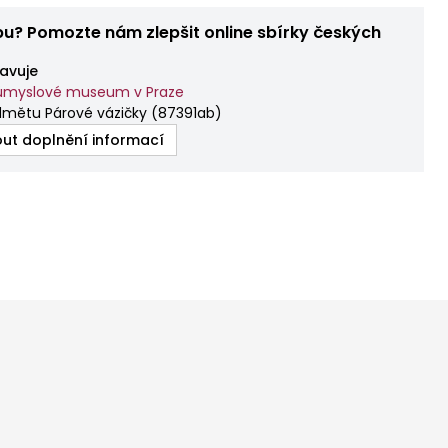
bu? Pomozte nám zlepšit online sbírky českých
avuje
ůmyslové museum v Praze
dmětu Párové vázičky
(
87391ab
)
ut doplnění informací