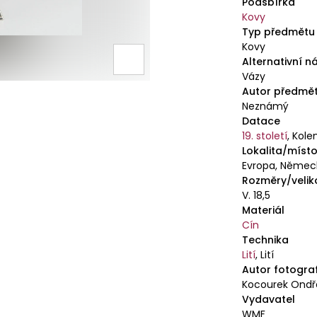
Podsbírka
Kovy
Typ předmětu
Kovy
Alternativní n
Vázy
Autor předmě
Neznámý
Datace
19. století
,
Kole
Lokalita/místo
Evropa, Němec
Rozměry/velik
V. 18,5
Materiál
Cín
Technika
Lití
,
Lití
Autor fotogra
Kocourek Ondře
Vydavatel
WMF