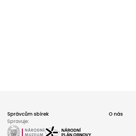
Správcům sbírek
O nás
Spravuje: