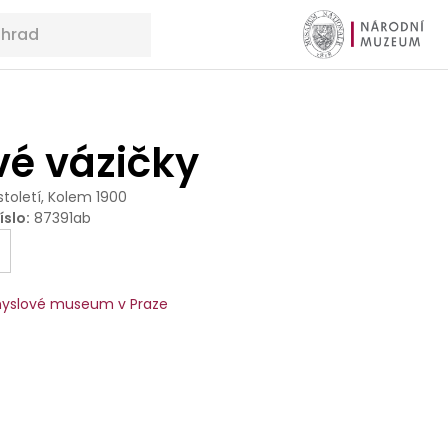
vé vázičky
 století, Kolem 1900
íslo
:
87391ab
yslové museum v Praze