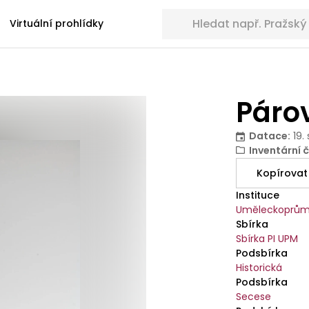
Hledat sbírkové předměty
Virtuální prohlídky
Páro
Datace
:
19.
Inventární č
Kopírovat
Instituce
Uměleckoprům
Sbírka
Sbírka PI UPM
Podsbírka
Historická
Podsbírka
Secese