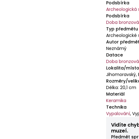
Podsbírka
Archeologická 
Podsbírka
Doba bronzov
Typ předmětu
Archeologické 
Autor předmě
Neznámý
Datace
Doba bronzov
Lokalita/místo
Jihomoravský, 
Rozměry/velik
Délka: 20,1 cm
Materiál
Keramika
Technika
Vypalování
,
Vy
Vidíte chy
muzeí.
Předmět spr