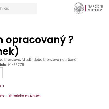
h opracovaný ?
mek)
ba bronzová, Mladší doba bronzová neurčená
íslo
:
H1-85778
um
m - Historické muzeum