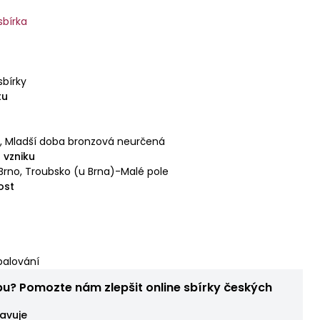
sbírka
á
sbírky
tu
á
,
Mladší doba bronzová neurčená
 vzniku
Brno, Troubsko (u Brna)-Malé pole
ost
palování
bu? Pomozte nám zlepšit online sbírky českých
avuje