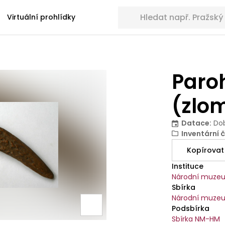
Hledat sbírkové předměty
Virtuální prohlídky
Paro
(zlo
Datace
:
Do
Inventární č
Kopírovat
Instituce
Národní muze
Sbírka
Národní muzeu
Podsbírka
Sbírka NM-HM