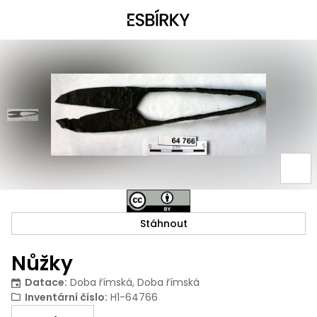
Stáhnout
Nůžky
Datace
:
Doba římská, Doba římská
Inventární číslo
:
H1-64766