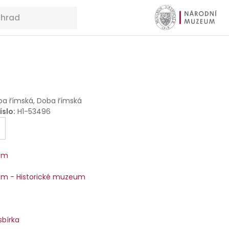
a římská, Doba římská
íslo
:
H1-53496
um
m - Historické muzeum
sbírka