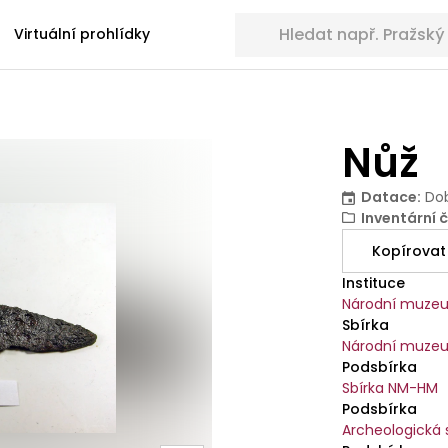
Hledat sbírkové předměty
Virtuální prohlídky
Nůž
Datace
:
Dob
Inventární č
Kopírovat
Instituce
Národní muze
Sbírka
Národní muzeu
Podsbírka
Sbírka NM-HM
Podsbírka
Archeologická 