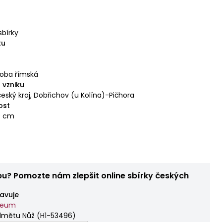
sbírky
tu
oba římská
 vzniku
eský kraj, Dobřichov (u Kolína)-Pičhora
ost
,9 cm
bu? Pomozte nám zlepšit online sbírky českých
avuje
zeum
dmětu Nůž
(
H1-53496
)