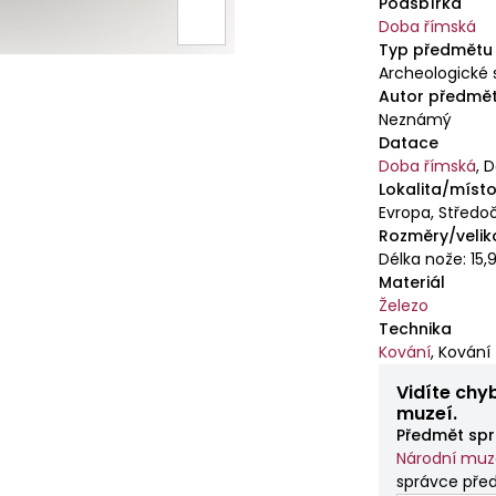
Podsbírka
Doba římská
Typ předmětu
Archeologické 
Autor předmě
Neznámý
Datace
Doba římská
,
D
Lokalita/místo
Evropa, Středoč
Rozměry/velik
Délka nože: 15
Materiál
Železo
Technika
Kování
,
Kování
Vidíte chy
muzeí.
Předmět spr
Národní mu
správce pře