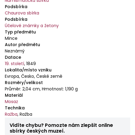
Numismatická sbírka
Podsbírka
Chaurova sbírka
Podsbírka
Účelové známky a žetony
Typ předmětu
Mince
Autor předmětu
Neznámý
Datace
19. století
,
1849
Lokalita/místo vzniku
Evropa, Česko, České země
Rozměry/velikost
Průměr: 2,04 cm, Hmotnost: 1,190 g
Materiál
Mosaz
Technika
Ražba
,
Ražba
Vidíte chybu? Pomozte nám zlepšit online
sbírky českých muzeí.