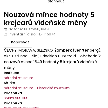
Stáhnout
Nouzová mince hodnoty 5
krejcarů vídeňské měny
Datace
:
19. století, 1849
Inventární číslo
:
H5-145974
Kopírovat
ČECHY, MORAVA, SLEZSKO, Žamberk (Senftenberg),
okr. Ústí nad Orlicí, Friedrich E. Petzold – obchodník,
nouzová mince 1849 hodnoty 5 krejcarů vídeňské
měny.
Instituce
Národní muzeum
Sbírka
Národní muzeum - Historické muzeum
Podsbírka
Sbírka NM-HM
Podsbírka