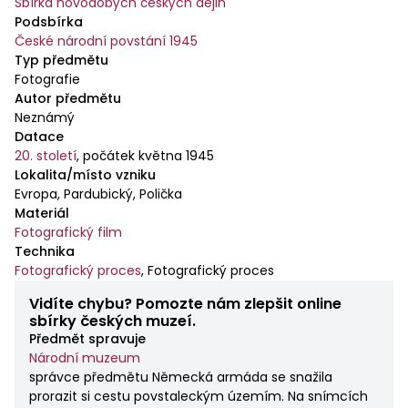
Sbírka novodobých českých dějin
Podsbírka
České národní povstání 1945
Typ předmětu
Fotografie
Autor předmětu
Neznámý
Datace
20. století
,
počátek května 1945
Lokalita/místo vzniku
Evropa, Pardubický, Polička
Materiál
Fotografický film
Technika
Fotografický proces
,
Fotografický proces
Vidíte chybu? Pomozte nám zlepšit online
sbírky českých muzeí.
Předmět spravuje
Národní muzeum
správce předmětu Německá armáda se snažila
prorazit si cestu povstaleckým územím. Na snímcích