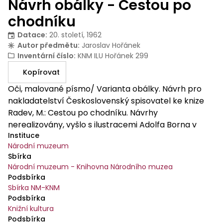
Návrh obálky - Cestou po
chodníku
Datace
:
20. století, 1962
Autor předmětu
:
Jaroslav Hořánek
Inventární číslo
:
KNM ILU Hořánek 299
Kopírovat
Oči, malované písmo/ Varianta obálky. Návrh pro
nakladatelství Československý spisovatel ke knize
Radev, M.: Cestou po chodníku. Návrhy
nerealizovány, vyšlo s ilustracemi Adolfa Borna v
Instituce
roce 1963.
Národní muzeum
Sbírka
Národní muzeum - Knihovna Národního muzea
Podsbírka
Sbírka NM-KNM
Podsbírka
Knižní kultura
Podsbírka