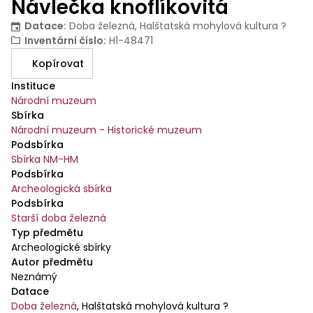
Návlečka knoflíkovitá
Datace
:
Doba železná, Halštatská mohylová kultura ?
Inventární číslo
:
H1-48471
Kopírovat
Instituce
Národní muzeum
Sbírka
Národní muzeum - Historické muzeum
Podsbírka
Sbírka NM-HM
Podsbírka
Archeologická sbírka
Podsbírka
Starší doba železná
Typ předmětu
Archeologické sbírky
Autor předmětu
Neznámý
Datace
Doba železná
,
Halštatská mohylová kultura ?