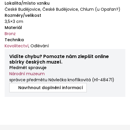
Lokalita/místo vzniku
České Budějovice, České Budějovice, Chlum (u Opařan?)
Rozměry/velikost
3,5×3 cm
Materiál
Bronz
Technika
Kovolitectví
,
Odlévání
Vidíte chybu? Pomozte nám zlepšit online
sbírky českých muzeí.
Předmět spravuje
Národní muzeum
správce předmětu Návlečka knoflíkovitá
(
H1-48471
)
Navrhnout doplnění informací