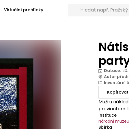
Hledat sbírkové předměty
Virtuální prohlídky
Nátis
part
Datace
:
20.
Autor před
Inventární č
Kopírovat
Muži u náklad
proviantem. I
Instituce
Národní muze
Sbírka