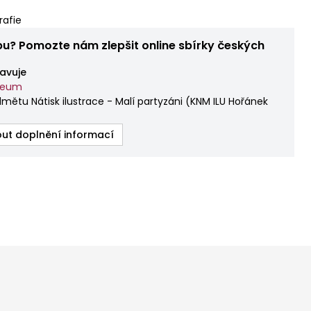
rafie
bu? Pomozte nám zlepšit online sbírky českých
avuje
zeum
mětu Nátisk ilustrace - Malí partyzáni
(
KNM ILU Hořánek
ut doplnění informací