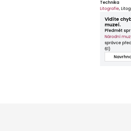
Technika
Litografie
,
Litog
Vidíte chy
muzeí.
Předmět spr
Národní mu
správce před
61
)
Navrhno