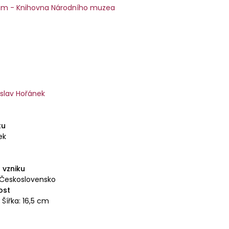
m - Knihovna Národního muzea
oslav Hořánek
tu
ek
4
 vzniku
 Československo
ost
 Šířka: 16,5 cm