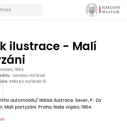
k ilustrace - Malí
yzáni
 století, 1964
mětu
:
Jaroslav Hořánek
íslo
:
KNM ILU Hořánek 61
ního automobilu/ Nátisk ilustrace. Sever, P.: Za
n: Malí partyzáni. Praha: Naše vojsko, 1964.
um