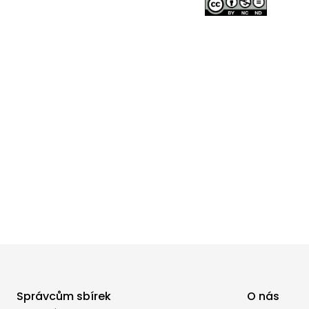
Správcům sbírek
O nás