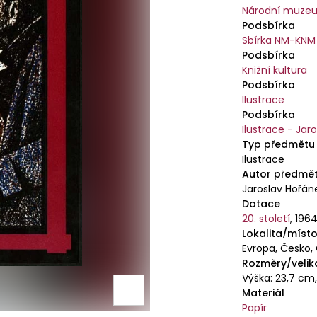
Národní muzeu
Podsbírka
Sbírka NM-KNM
Podsbírka
Knižní kultura
Podsbírka
Ilustrace
Podsbírka
Ilustrace - Jar
Typ předmětu
Ilustrace
Autor předmě
Jaroslav Hořán
Datace
20. století
,
196
Lokalita/místo
Evropa, Česko,
Rozměry/velik
Výška: 23,7 cm,
Materiál
Papír