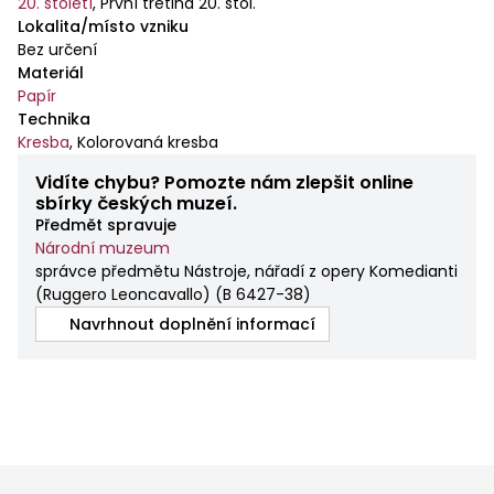
20. století
,
První třetina 20. stol.
Lokalita/místo vzniku
Bez určení
Materiál
Papír
Technika
Kresba
,
Kolorovaná kresba
Vidíte chybu? Pomozte nám zlepšit online
sbírky českých muzeí.
Předmět spravuje
Národní muzeum
správce předmětu Nástroje, nářadí z opery Komedianti
(Ruggero Leoncavallo)
(
B 6427-38
)
Navrhnout doplnění informací