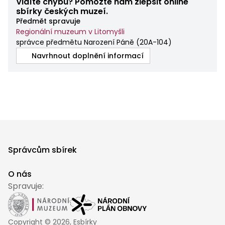
Vidíte chybu? Pomozte nám zlepšit online
sbírky českých muzeí.
Předmět spravuje
Regionální muzeum v Litomyšli
správce předmětu Narození Páně
(
20A-104
)
Navrhnout doplnění informací
Správcům sbírek
O nás
Spravuje:
Copyright ©
2026
, Esbírky