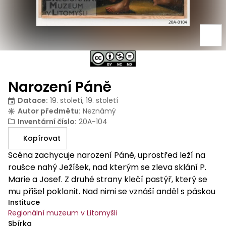
Narození Páně
Datace
:
19. století, 19. století
Autor předmětu
:
Neznámý
Inventární číslo
:
20A-104
Kopírovat
Scéna zachycuje narození Páně, uprostřed leží na
roušce nahý Ježíšek, nad kterým se zleva sklání P.
Marie a Josef. Z druhé strany klečí pastýř, který se
mu přišel poklonit. Nad nimi se vznáší anděl s páskou
Instituce
s nápisem: "Gloria in excelsis Deo." Na pozadí stěny a
Regionální muzeum v Litomyšli
okno s výhledem do krajiny.
Sbírka