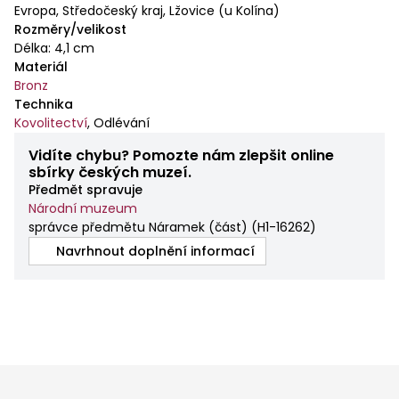
Evropa, Středočeský kraj, Lžovice (u Kolína)
Rozměry/velikost
Délka: 4,1 cm
Materiál
Bronz
Technika
Kovolitectví
,
Odlévání
Vidíte chybu? Pomozte nám zlepšit online
sbírky českých muzeí.
Předmět spravuje
Národní muzeum
správce předmětu Náramek (část)
(
H1-16262
)
Navrhnout doplnění informací